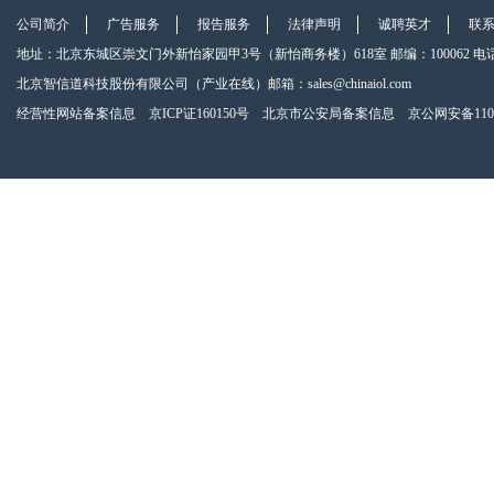
公司简介
广告服务
报告服务
法律声明
诚聘英才
联
地址：北京东城区崇文门外新怡家园甲3号（新怡商务楼）618室 邮编：100062 电话：010-670
北京智信道科技股份有限公司（产业在线）邮箱：sales@chinaiol.com
经营性网站备案信息 京ICP证160150号 北京市公安局备案信息 京公网安备110101